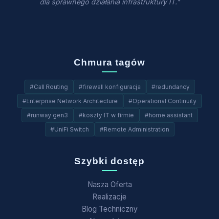
dla sprawnego działania infrastruktury IT.”
Chmura tagów
#Call Routing
#firewall konfiguracja
#redundancy
#Enterprise Network Architecture
#Operational Continuity
#runway gen3
#koszty IT w firmie
#home assistant
#UniFi Switch
#Remote Administration
Szybki dostęp
Nasza Oferta
Realizacje
Blog Techniczny