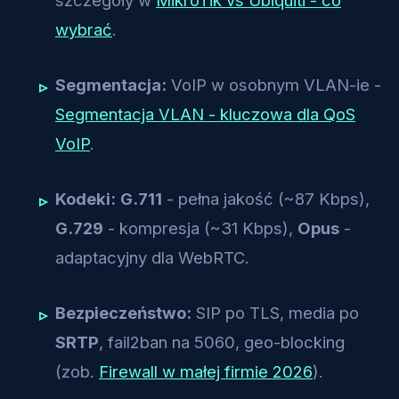
szczegóły w
MikroTik vs Ubiquiti - co
wybrać
.
Segmentacja:
VoIP w osobnym VLAN-ie -
Segmentacja VLAN - kluczowa dla QoS
VoIP
.
Kodeki:
G.711
- pełna jakość (~87 Kbps),
G.729
- kompresja (~31 Kbps),
Opus
-
adaptacyjny dla WebRTC.
Bezpieczeństwo:
SIP po TLS, media po
SRTP
, fail2ban na 5060, geo-blocking
(zob.
Firewall w małej firmie 2026
).