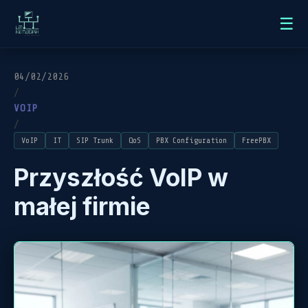
☰
04/02/2026
/
VOIP
/
VoIP
IT
SIP Trunk
QoS
PBX Configuration
FreePBX
Przyszłość VoIP w
małej firmie