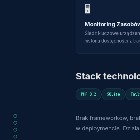
🖥️
Monitoring Zasobó
Śledź kluczowe urządzenia,
historia dostępności z tr
Stack technol
PHP 8.2
SQLite
Tail
Brak frameworków, brak 
w deploymencie. Działa