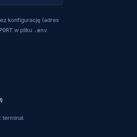
ez konfigurację (adres
w pliku
.
PORT
.env
ę
 terminal.