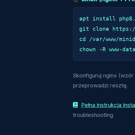
apt install php8.
git clone https:/
cd /var/www/minid
chown -R www-dat
Skonfiguruj nginx (wzó
przeprowadzi resztę.
Pełna instrukcja insta
troubleshooting.