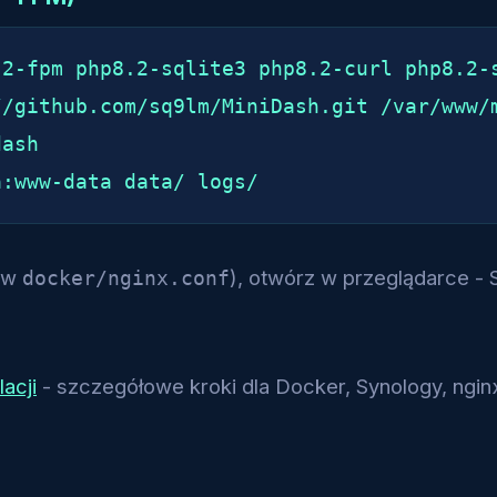
2-fpm php8.2-sqlite3 php8.2-curl php8.2-s
/github.com/sq9lm/MiniDash.git /var/www/m
ash

a:www-data data/ logs/
r w
), otwórz w przeglądarce - 
docker/nginx.conf
lacji
- szczegółowe kroki dla Docker, Synology, ngin