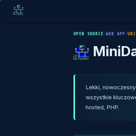
OPEN SOURCE
/
WEB APP
/
UNI
MiniD
Lekki, nowoczesny 
wszystkie kluczowe 
hosted, PHP.