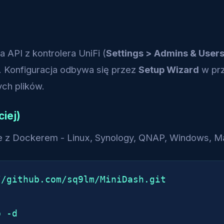
API z kontrolera UniFi (
Settings > Admins & Users
. Konfiguracja odbywa się przez
Setup Wizard
w prz
ch plików.
iej)
e z Dockerem - Linux, Synology, QNAP, Windows, M
/github.com/sq9lm/MiniDash.git

p -d