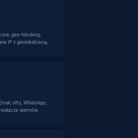
core, geo-blocking,
ane IP z geolokalizacją.
Email, ntfy, WhatsApp,
yzwalacze alarmów.