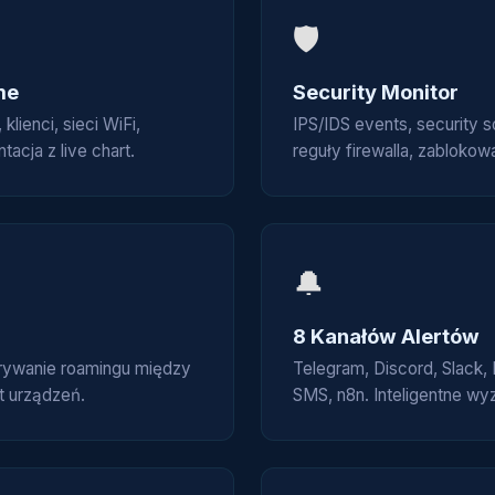
🛡️
me
Security Monitor
lienci, sieci WiFi,
IPS/IDS events, security s
acja z live chart.
reguły firewalla, zablokow
🔔
8 Kanałów Alertów
krywanie roamingu między
Telegram, Discord, Slack, 
st urządzeń.
SMS, n8n. Inteligentne w