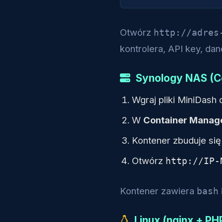
Otwórz
http://adres
kontrolera, API key, da
Synology NAS (C
Wgraj pliki MiniDash
W
Container Manag
Kontener zbuduje si
Otwórz
http://IP-
Kontener zawiera
bash
Linux (nginx + P