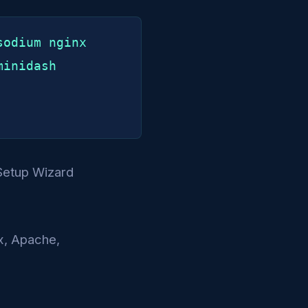
odium nginx

inidash

Setup Wizard
x, Apache,