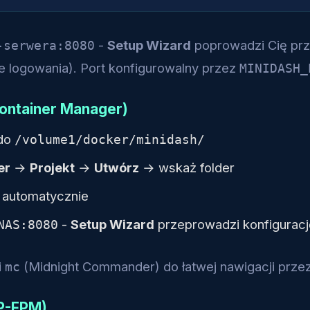
-
Setup Wizard
poprowadzi Cię prz
-serwera:8080
ne logowania). Port konfigurowalny przez
MINIDASH_
ontainer Manager)
 do
/volume1/docker/minidash/
er
→
Projekt
→
Utwórz
→ wskaż folder
ę automatycznie
-
Setup Wizard
przeprowadzi konfiguracj
NAS:8080
i
(Midnight Commander) do łatwej nawigacji przez
mc
HP-FPM)