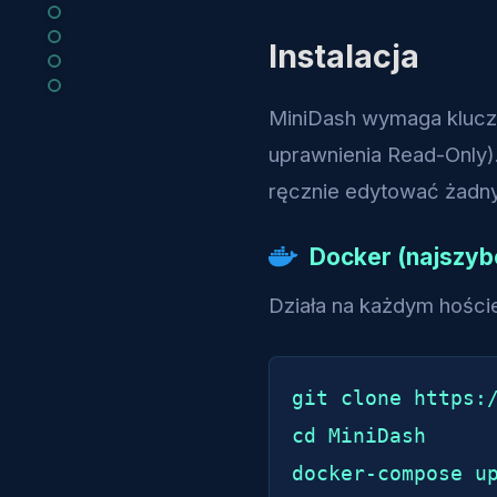
Instalacja
MiniDash wymaga klucza 
uprawnienia Read-Only)
ręcznie edytować żadny
Docker (najszybc
Działa na każdym hości
git clone https:/
cd MiniDash

docker-compose u