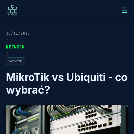
☰
28/12/2025
/
NETWORK
/
Network
MikroTik vs Ubiquiti - co
wybrać?