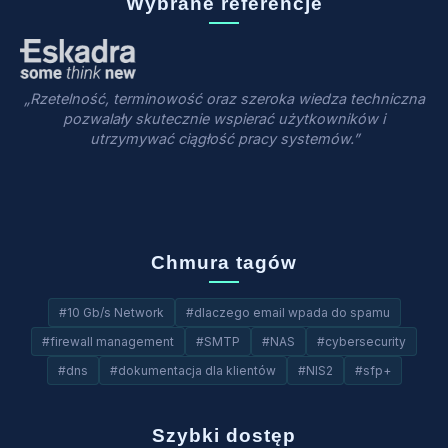
Wybrane referencje
„Rzetelność, terminowość oraz szeroka wiedza techniczna
pozwalały skutecznie wspierać użytkowników i
utrzymywać ciągłość pracy systemów.”
Chmura tagów
#10 Gb/s Network
#dlaczego email wpada do spamu
#firewall management
#SMTP
#NAS
#cybersecurity
#dns
#dokumentacja dla klientów
#NIS2
#sfp+
Szybki dostęp