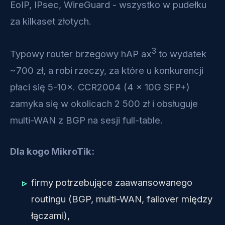
EoIP, IPsec, WireGuard - wszystko w pudełku
za kilkaset złotych.
3
Typowy router brzegowy hAP ax
to wydatek
~700 zł, a robi rzeczy, za które u konkurencji
płaci się 5-10×. CCR2004 (4 × 10G SFP+)
zamyka się w okolicach 2 500 zł i obsługuje
multi-WAN z BGP na sesji full-table.
Dla kogo MikroTik:
firmy potrzebujące zaawansowanego
routingu (BGP, multi-WAN, failover między
łączami),