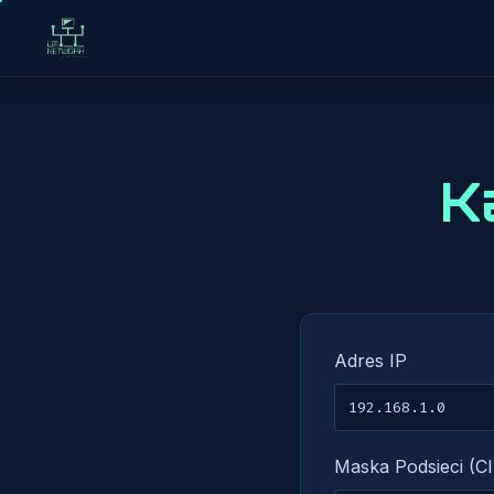
K
Adres IP
Maska Podsieci (C