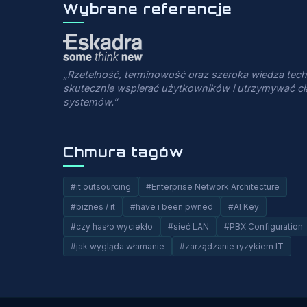
Wybrane referencje
„Rzetelność, terminowość oraz szeroka wiedza tec
skutecznie wspierać użytkowników i utrzymywać ci
systemów.”
Chmura tagów
#it outsourcing
#Enterprise Network Architecture
#biznes / it
#have i been pwned
#AI Key
#czy hasło wyciekło
#sieć LAN
#PBX Configuration
#jak wygląda włamanie
#zarządzanie ryzykiem IT