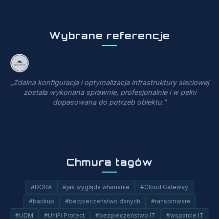
Wybrane referencje
„Zdalna konfiguracja i optymalizacja infrastruktury sieciowej
została wykonana sprawnie, profesjonalnie i w pełni
dopasowana do potrzeb obiektu.”
Chmura tagów
#DORA
#jak wygląda włamanie
#Cloud Gateway
#backup
#bezpieczeństwo danych
#ransomware
#UDM
#UniFi Protect
#bezpieczeństwo IT
#wsparcie IT