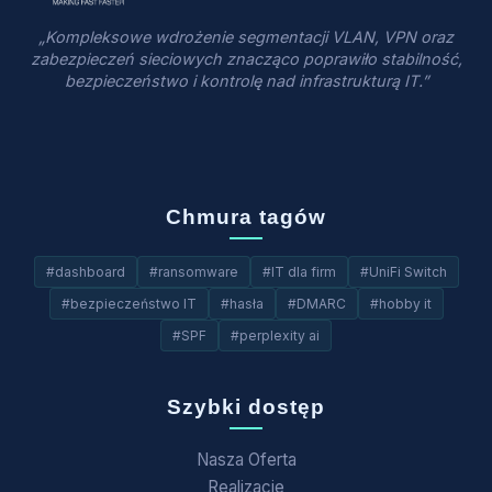
„Kompleksowe wdrożenie segmentacji VLAN, VPN oraz
zabezpieczeń sieciowych znacząco poprawiło stabilność,
bezpieczeństwo i kontrolę nad infrastrukturą IT.”
Chmura tagów
#dashboard
#ransomware
#IT dla firm
#UniFi Switch
#bezpieczeństwo IT
#hasła
#DMARC
#hobby it
#SPF
#perplexity ai
Szybki dostęp
Nasza Oferta
Realizacje