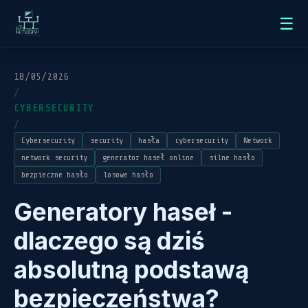
☰
18/05/2026
/
CYBERSECURITY
/
Cybersecurity
security
hasła
cybersecurity
Network
network security
generator haseł online
silne hasło
bezpieczne hasło
losowe hasło
Generatory haseł -
dlaczego są dziś
absolutną podstawą
bezpieczeństwa?