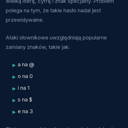
wielką literę, cyfrę i znak specjalny. Problem
polega na tym, że takie hasło nadal jest
przewidywalne.
Ataki słownikowe uwzględniają popularne
zamiany znaków, takie jak:
a na @
o na 0
i na 1
s na $
e na 3