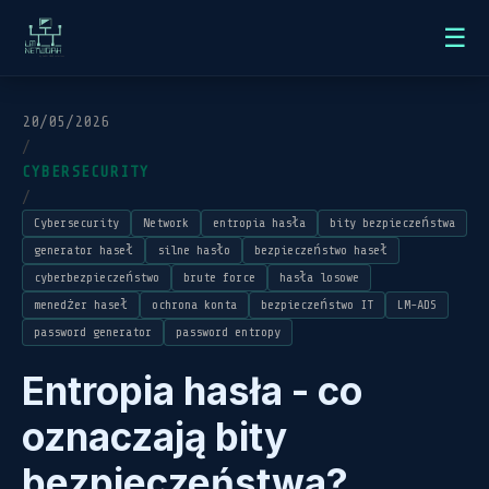
☰
20/05/2026
/
CYBERSECURITY
/
Cybersecurity
Network
entropia hasła
bity bezpieczeństwa
generator haseł
silne hasło
bezpieczeństwo haseł
cyberbezpieczeństwo
brute force
hasła losowe
menedżer haseł
ochrona konta
bezpieczeństwo IT
LM-ADS
password generator
password entropy
Entropia hasła - co
oznaczają bity
bezpieczeństwa?