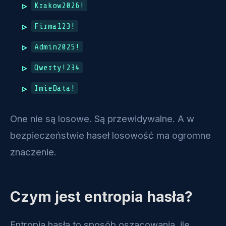
Krakow2026!
Firma123!
Admin2025!
Qwerty!234
ImieData!
One nie są losowe. Są przewidywalne. A w
bezpieczeństwie haseł losowość ma ogromne
znaczenie.
Czym jest entropia hasła?
Entropia hasła to sposób oszacowania, ile